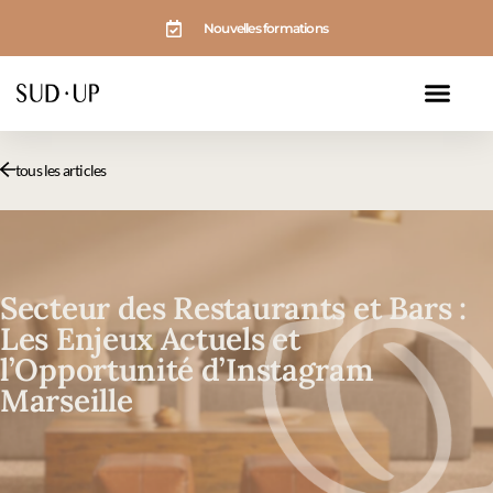
Aller
Nouvelles formations
au
contenu
tous les articles
Secteur des Restaurants et Bars :
Les Enjeux Actuels et
l’Opportunité d’Instagram
Marseille